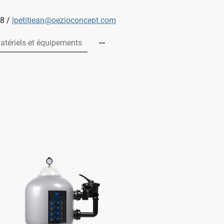
28 /
lpetitjean@oezioconcept.com
atériels et équipements